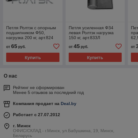
Петля Ролтэк с опорным
Петля усиленная Ф34
Пе
подшипником Ф50,
левая Ролтэк нагрузка
пра
нагрузка 200 кг, арт.824
150 кг, арт.833Л
62,
65
45
от
руб.
от
руб.
от
Купить
Купить
О нас
Рейтинг не сформирован
Менее 5 отзывов за последний год
Компания продает на
Deal.by
Работает с 27.07.2012
г. Минск
ОФИС/СКЛАД - г.Минск, ул.Бабушкина, 19, Минск,
Беларусь