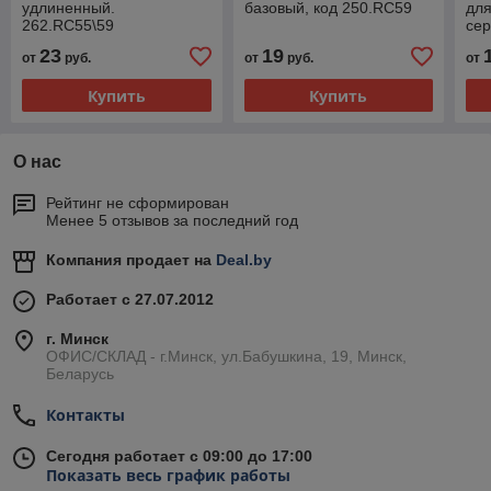
удлиненный.
базовый, код 250.RC59
для
262.RC55\59
сер
23
19
от
руб.
от
руб.
от
Купить
Купить
О нас
Рейтинг не сформирован
Менее 5 отзывов за последний год
Компания продает на
Deal.by
Работает с 27.07.2012
г. Минск
ОФИС/СКЛАД - г.Минск, ул.Бабушкина, 19, Минск,
Беларусь
Контакты
Сегодня работает с 09:00 до 17:00
Показать весь график работы