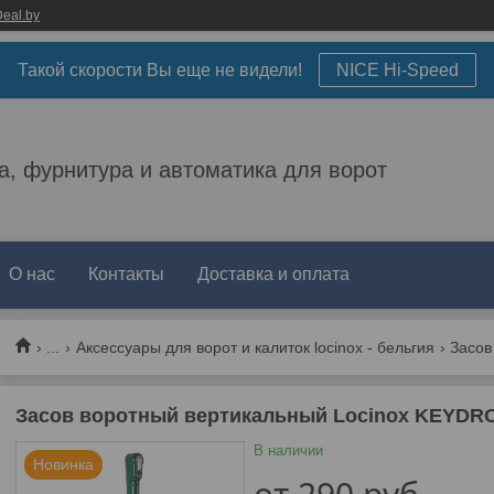
eal.by
Такой скорости Вы еще не видели!
NICE Hi-Speed
а, фурнитура и автоматика для ворот
О нас
Контакты
Доставка и оплата
...
Аксессуары для ворот и калиток locinox - бельгия
Засов воротный вертикальный Locinox KEYDR
В наличии
Новинка