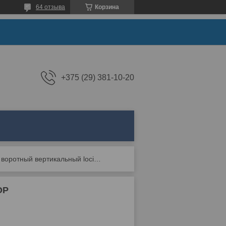
64 отзыва
Корзина
+375 (29) 381-10-20
Засов воротный вертикальный locinox keydrop
OP