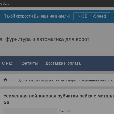
eal.by
Такой скорости Вы еще не видели!
NICE Hi-Speed
а, фурнитура и автоматика для ворот
О нас
Контакты
Доставка и оплата
...
Зубчатые рейки для откатных ворот
Усиленная нейлоновая зубчатая рейка с метал
S6
Код:
S6