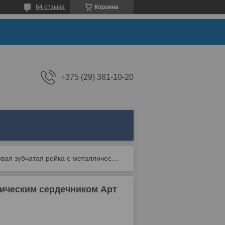
64 отзыва
Корзина
+375 (29) 381-10-20
Усиленная нейлоновая зубчатая рейка с металлическим сердечником арт s6
лическим сердечником Арт