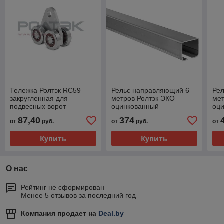
Тележка Ролтэк RC59
Рельс направляющий 6
Ре
закругленная для
метров Ролтэк ЭКО
мет
подвесных ворот
оцинкованный
оц
высокотемпературная
87,40
374
от
руб.
от
руб.
от
Купить
Купить
О нас
Рейтинг не сформирован
Менее 5 отзывов за последний год
Компания продает на
Deal.by