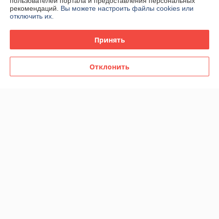
пользователей портала и предоставления персональных
График работы
рекомендаций.
Вы можете настроить файлы cookies или
отключить их.
Полная версия сайта
Принять
Политика обработки cookies
Отклонить
Сайт создан на платформе Deal.by
Информация для покупателя
Юридическое лицо:
Общество с ограниченной ответственностью
"Автоматика Для Дома"
220055 Республика Беларусь, г.Минск, ул.Каменногорская, д.47
пом.135.
Регистрационный номер ЕГР: 193584535
УНП: 193584535
Регистрационный орган: Минский горисполком
Дата регистрации компании: 13.08.2021