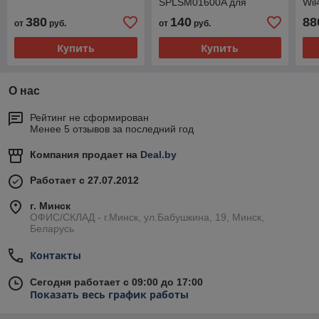
SPLSM01600A для
Wil
шлагбаумов WIL
380
140
88
от
руб.
от
руб.
Купить
Купить
О нас
Рейтинг не сформирован
Менее 5 отзывов за последний год
Компания продает на
Deal.by
Работает с 27.07.2012
г. Минск
ОФИС/СКЛАД - г.Минск, ул.Бабушкина, 19, Минск,
Беларусь
Контакты
Сегодня работает с 09:00 до 17:00
Показать весь график работы