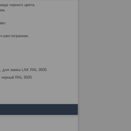
мида черного цвета.
пеж.
аво
юч-шестигранник;
, для замка LAK RAL 9005