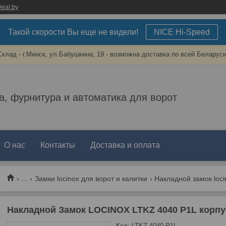
eal.by
Такой скорости Вы еще не видели!
NICE Hi-Speed
Склад - г.Минск, ул.Бабушкина, 19 - возможна доставка по всей Беларуси
а, фурнитура и автоматика для ворот
О нас
Контакты
Доставка и оплата
...
Замки locinox для ворот и калитки
Накладной Замок LOCINOX LTKZ 4040 P1L корпу
Код:
LTKZ 4040 P1L