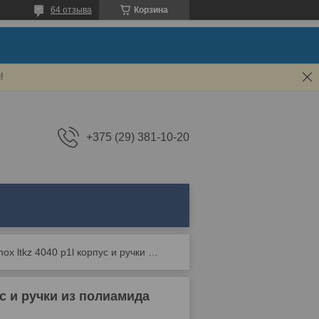
64 отзыва
Корзина
!
+375 (29) 381-10-20
Накладной замок locinox ltkz 4040 p1l корпус и ручки из полиамида
с и ручки из полиамида