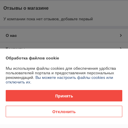
Отзывы о магазине
У компании пока нет отзывов, добавьте первый
О нас
Контакты
Обработка файлов cookie
Доставка и оплата
Мы используем файлы cookies для обеспечения удобства
пользователей портала и предоставления персональных
График работы
рекомендаций.
Вы можете настроить файлы cookies или
отключить их.
Полная версия сайта
Принять
Политика обработки cookies
Отклонить
Сайт создан на платформе Deal.by