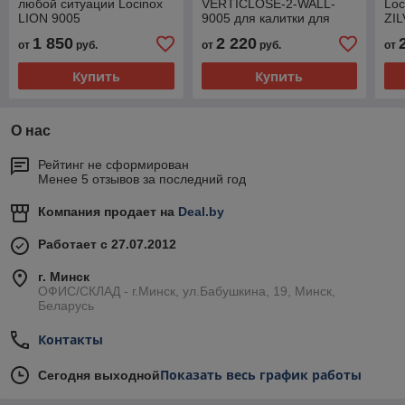
любой ситуации Locinox
VERTICLOSE-2-WALL-
Loc
LION 9005
9005 для калитки для
ZIL
установки на стену
1 850
2 220
от
руб.
от
руб.
от
LOCINOX
Купить
Купить
О нас
Рейтинг не сформирован
Менее 5 отзывов за последний год
Компания продает на
Deal.by
Работает с 27.07.2012
г. Минск
ОФИС/СКЛАД - г.Минск, ул.Бабушкина, 19, Минск,
Беларусь
Контакты
Показать весь график работы
Сегодня выходной