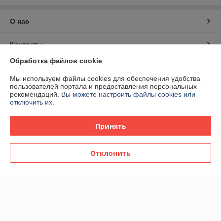
О нас
Контакты
Обработка файлов cookie
Доставка и оплата
Мы используем файлы cookies для обеспечения удобства
пользователей портала и предоставления персональных
График работы
рекомендаций.
Вы можете настроить файлы cookies или
отключить их.
Полная версия сайта
Принять
Политика обработки cookies
Отклонить
Сайт создан на платформе Deal.by
Информация для покупателя
Юридическое лицо:
Общество с ограниченной ответственностью
"Автоматика Для Дома"