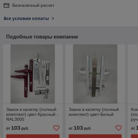
Безналичный расчет
Все условия оплаты
Подобные товары компании
Замок в калитку (полный
Замок в калитку (полный
Ком
комплект) цвет-Красный -
комплект) цвет-Белый
(по
RAL3005
руч
клю
103
103
от
руб.
от
руб.
от