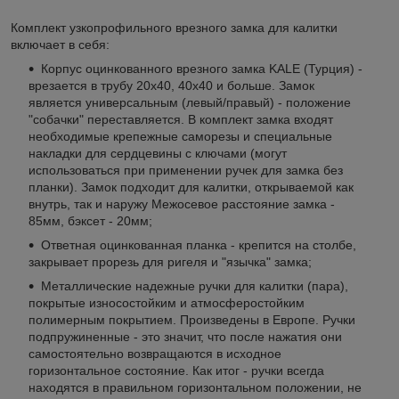
Комплект узкопрофильного врезного замка для калитки
включает в себя:
Корпус оцинкованного врезного замка KALE (Турция) -
врезается в трубу 20х40, 40х40 и больше. Замок
является универсальным (левый/правый) - положение
"собачки" переставляется. В комплект замка входят
необходимые крепежные саморезы и специальные
накладки для сердцевины с ключами (могут
использоваться при применении ручек для замка без
планки). Замок подходит для калитки, открываемой как
внутрь, так и наружу Межосевое расстояние замка -
85мм, бэксет - 20мм;
Ответная оцинкованная планка - крепится на столбе,
закрывает прорезь для ригеля и "язычка" замка;
Металлические надежные ручки для калитки (пара),
покрытые износостойким и атмосферостойким
полимерным покрытием. Произведены в Европе. Ручки
подпружиненные - это значит, что после нажатия они
самостоятельно возвращаются в исходное
горизонтальное состояние. Как итог - ручки всегда
находятся в правильном горизонтальном положении, не