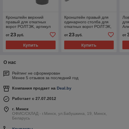
Кронштейн верхний
Кронштейн правый для
Ло
правый для откатных
одинарного столба для
для
ворот РОЛТЭК, артикул
откатных ворот РОЛТЭК,
Алю
050R
артикул 059.13R
23
23
от
руб.
от
руб.
от
Купить
Купить
О нас
Рейтинг не сформирован
Менее 5 отзывов за последний год
Компания продает на
Deal.by
Работает с 27.07.2012
г. Минск
ОФИС/СКЛАД - г.Минск, ул.Бабушкина, 19, Минск,
Беларусь
Контакты