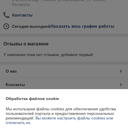
Беларусь
Контакты
Показать весь график работы
Сегодня выходной
Отзывы о магазине
У компании пока нет отзывов, добавьте первый
О нас
Контакты
Доставка и оплата
Обработка файлов cookie
Мы используем файлы cookies для обеспечения удобства
График работы
пользователей портала и предоставления персональных
рекомендаций.
Вы можете настроить файлы cookies или
отключить их.
Полная версия сайта