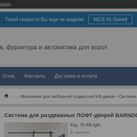
eal.by
Такой скорости Вы еще не видели!
NICE Hi-Speed
а, фурнитура и автоматика для ворот
О нас
Контакты
Доставка и оплата
...
Механизм для амбарной подвесной loft-двери
Система для раздвижных ЛОФТ-дверей BARNDOOR 
Код:
76.008.light
В наличии