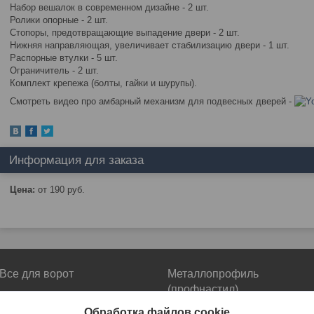
Набор вешалок в современном дизайне - 2 шт.
Ролики опорные - 2 шт.
Стопоры, предотвращающие выпадение двери - 2 шт.
Нижняя направляющая, увеличивает стабилизацию двери - 1 шт.
Распорные втулки - 5 шт.
Ограничитель - 2 шт.
Комплект крепежа (болты, гайки и шурупы).
Смотреть видео про амбарный механизм для подвесных дверей -
Информация для заказа
Цена:
от 190
руб.
Все для ворот
Металлопрофиль
(профнастил)
Автоматика для ворот
Металлопрофиль в наличии на
Обработка файлов cookie
Фурнитура для ворот