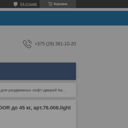
64 отзыва
Корзина
+375 (29) 381-10-20
Система для раздвижных лофт-дверей barndoor до 45 кг, арт.76.008.light
до 45 кг, арт.76.008.light