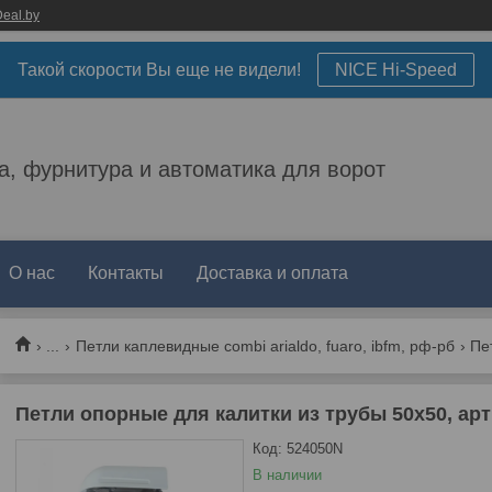
eal.by
Такой скорости Вы еще не видели!
NICE Hi-Speed
а, фурнитура и автоматика для ворот
О нас
Контакты
Доставка и оплата
...
Петли каплевидные combi arialdo, fuaro, ibfm, рф-рб
Петли опорные для калитки из трубы 50х50, арт
Код:
524050N
В наличии