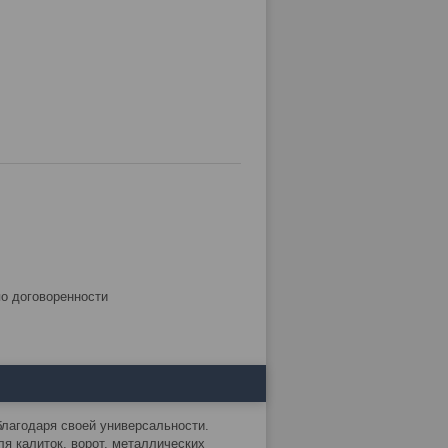
по договоренности
благодаря своей универсальности.
ля калиток, ворот, металлических