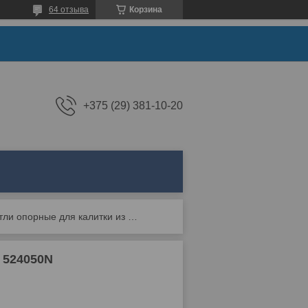
64 отзыва
Корзина
+375 (29) 381-10-20
Петли опорные для калитки из трубы 50х50, арт 524050n
 524050N